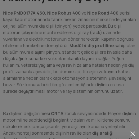
Nice PMD0177A.460
,
Nice Robus 400
ve
Nice Road 400
serisi
kayar kapı motorlarında tahrik mekanizmasının merkezinde yer alan
orijinal alüminyum dış dişli (pinyon) yedek parçasıdır. Bu dişli,
motorun çıkış miline monte edilerek dişli ray (rack) üzerinde
yuvarlanır ve elektrik motorunun döner hareketini kapının doğrusal
ötelenme hareketine dönüştürür.
Modül 4 diş profiline
sahip olan
bu alüminyum alaşımlı pinyon, standart çelik dişlilere kıyasla daha
düşük ağırlık sunarken yüksek mekanik dayanım sağlar. Yoğun
kullanım, yetersiz yağlama veya ray hizalama hataları nedeniyle diş
profili zamanla aşınabilir; bu durum slip, titreşim ve kayma hatası
alarmlarına neden olarak kapı otomasyon sisteminin işlevselliğini
bozar. Söz konusu belirtiler gözlemlendiğinde dişlinin en kısa
sürede değiştirilmesi, motor ve ray sisteminin ömrünü uzatır.
Bu dişlinin değiştirilmesi
ORTA
zorluk seviyesindedir. Pinyon dişlinin
motor miline sabitlendiği bağlantı vidaları ve mil kilitleme somunu
sökülerek eski parça çıkarılır; yeni dişli aynı konuma yerleştirilir.
Ancak montaj sonrasında dişlinin ray ile olan
diş aralığı