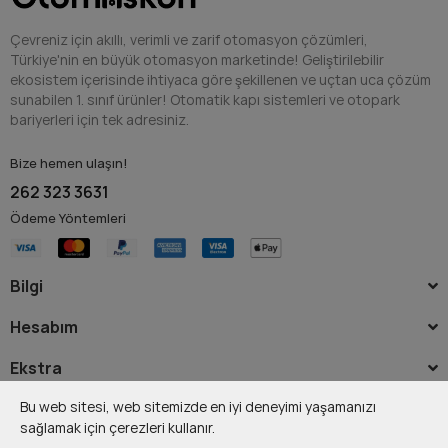
Çevreniz için akıllı, verimli ve zarif otomasyon çözümleri,
Türkiye'nin en büyük otomasyon marketinde! Geliştirilebilir
ekosistem içerisinde ihtiyaca göre şekillenen ve uçtan uca çözüm
sunabilen 1. sınıf ürünler! Otomatik kapı sistemleri ve otopark
bariyerleri için tek adresiniz.
Bize hemen ulaşın!
262 323 3631
Ödeme Yöntemleri
Bilgi
Hesabım
Ekstra
Bu web sitesi, web sitemizde en iyi deneyimi yaşamanızı
sağlamak için çerezleri kullanır.