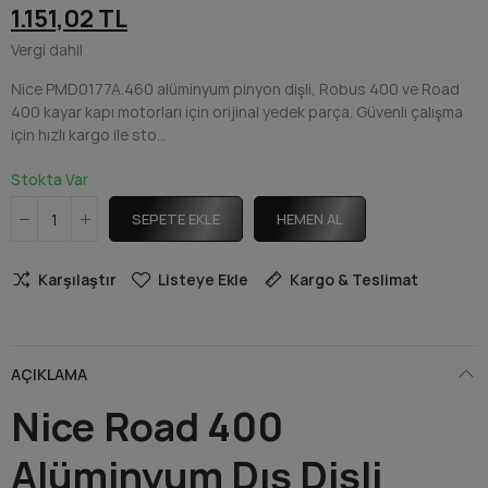
1.151,02 TL
Vergi dahil
Nice PMD0177A.460 alüminyum pinyon dişli, Robus 400 ve Road
400 kayar kapı motorları için orijinal yedek parça. Güvenli çalışma
için hızlı kargo ile sto...
Stokta Var
SEPETE EKLE
HEMEN AL
Karşılaştır
Listeye Ekle
Kargo & Teslimat
AÇIKLAMA
Nice Road 400
Alüminyum Dış Dişli