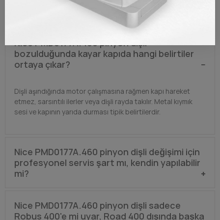
S.S.S (SIKÇA SORULAN SORULAR)
Nice PMD0177A.460 pinyon dişli
bozulduğunda kayar kapıda hangi belirtiler
ortaya çıkar?
Dişli aşındığında motor çalışmasına rağmen kapı hareket
etmez, sarsıntılı ilerler veya dişli rayda takılır. Metal kıymık
sesi ve kapının yarıda durması tipik belirtilerdir.
Nice PMD0177A.460 pinyon dişli değişimi için
profesyonel servis şart mı, kendin yapılabilir
mi?
Temel mekanik bilgisiyle yapılabilir. Motor milindeki eski dişliyi
Nice PMD0177A.460 pinyon dişli sadece
söküp yenisini takarken mil çapı ve modül uyumunu kontrol
Robus 400'e mi uyar, Road 400 dışında başka