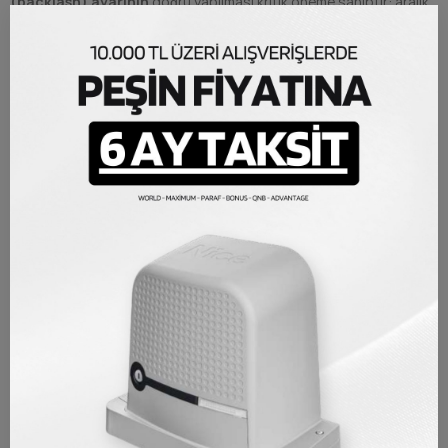
(backlash) ayarının
doğru yapılması kritik öneme sahiptir: aralık
çok dar olursa aşırı mekanik yük oluşur, çok geniş olursa titreşim ve
gürültü meydana gelir. Bu nedenle temel el aletlerine ek olarak belli
düzeyde teknik bilgi ve dikkat gerekmektedir.
Bu parça,
Nice S.p.A.
tarafından üretilmiş
%100 orijinal OEM
yedek parçasıdır
. İtalya merkezli
Nice S.p.A.
, 1993'ten bu yana
kapı ve bariyer otomasyon sistemleri alanında Avrupa'nın önde
gelen üreticilerinden biri olup orijinal parçaları CE standartlarına ve
üretici teknik şartnamelerine tam uygunlukla üretmektedir. Orijinal
olmayan muadil dişlilerle kıyaslandığında, bu parçanın motor
miziyle birebir tolerans uyumu ve ray modülüyle tam profil
eşleşmesi garanti altındadır.
ÜRÜN DETAYLARI
Marka
Nice
Referans
NIC-KKM-0001