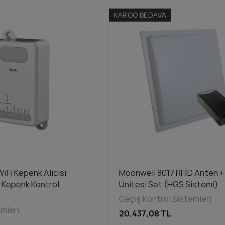
KARGO BEDAVA
iFi Kepenk Alıcısı
Moonwell 8017 RFİD Anten +
 Kepenk Kontrol
Ünitesi Set (HGS Sistemi)
Geçiş Kontrol Sistemleri
emleri
20.437,08 TL