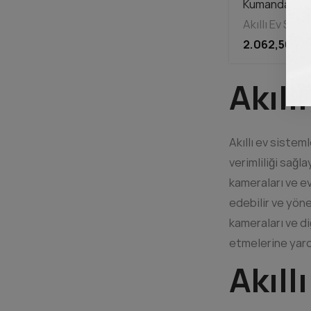
Kumanda Alıc
Akıllı Ev Sist
2.062,50 TL
Akıllı
Akıllı ev siste
verimliliği sağla
kameraları ve ev
edebilir ve yöne
kameraları ve di
etmelerine yard
Akıll