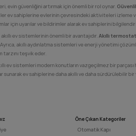
eri, evin güvenliğini artırmak için önemli bir rol oynar.
Güvenli
ler ev sahiplerine evlerinin çevresindeki aktiviteleri izleme
mlar için uyarılar ve bildirimler alarak ev sahiplerini bilgilendiri
i, akıllı ev sistemlerinin önemli bir avantajıdır.
Akıllı termostat
 Ayrıca, akıllı aydınlatma sistemleri ve enerji yönetimi çözüm
m tarzını teşvik eder.
ıllı ev sistemleri modern konutların vazgeçilmez bir parçası hal
r sunarak ev sahiplerine daha akıllı ve daha sürdürülebilir bir
mız
Öne Çıkan Kategoriler
iye
Otomatik Kapı