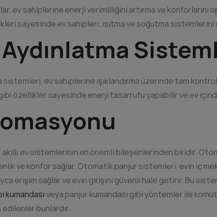
lar, ev sahiplerine enerji verimliliğini artırma ve konforların
llikleri sayesinde ev sahipleri, ısıtma ve soğutma sistemlerini
ı Aydınlatma Sisteml
ma sistemleri, ev sahiplerine ışıklandırma üzerinde tam kontr
ibi özellikler sayesinde enerji tasarrufu yapabilir ve ev için
tomasyonu
kıllı ev sistemlerinin en önemli bileşenlerinden biridir. Oto
nlik ve konfor sağlar. Otomatik panjur sistemleri, evin iç me
yca erişim sağlar ve evin girişini güvenli hale getirir. Bu si
pı kumandası
veya panjur kumandası gibi yöntemler ile komuta
 edilenler bunlardır.