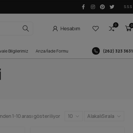
S.S.S
0
0
0
Hesabım
ale Bilgilerimiz
Arıza/İade Formu
(262) 323 3631
i
nden 1-10 arası gösteriliyor
10
Alakalı
Sırala