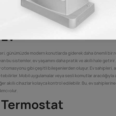
ısı
emleri
 Ev
mleri, günümüzde modern konutlarda giderek daha önemli bir ro
yan bu sistemler, ev yaşamını daha pratik ve akıllı hale getirir
 otomasyonu gibi çeşitli bileşenlerden oluşur. Ev sahipleri, akı
tebilirler. Mobil uygulamalar veya sesli komutlar aracılığıyl
ğer akıllı cihazlar kolayca kontrol edilebilir. Bu, ev sahipler
ımcı olur.
ı Termostat