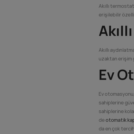
Akıllı termostat
erişilebilir öze
Akıll
Akıllı aydınlat
uzaktan erişim g
Ev O
Ev otomasyonu, a
sahiplerine güve
sahiplerine kola
de
otomatik ka
da en çok tercih