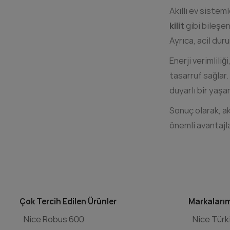
Akıllı ev sisteml
kilit
gibi bileşen
Ayrıca, acil duru
Enerji verimliliğ
tasarruf sağlar.
duyarlı bir yaşa
Sonuç olarak, ak
önemli avantajla
Çok Tercih Edilen Ürünler
Markaları
Nice Robus 600
Nice Türk