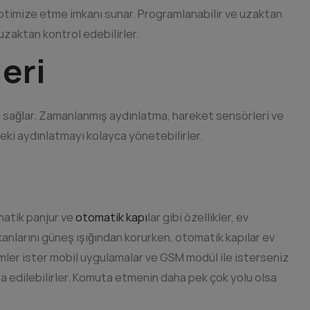
ı optimize etme imkanı sunar. Programlanabilir ve uzaktan
 uzaktan kontrol edebilirler.
eri
ol sağlar. Zamanlanmış aydınlatma, hareket sensörleri ve
deki aydınlatmayı kolayca yönetebilirler.
matik panjur ve
otomatik kapı
lar gibi özellikler, ev
kanlarını güneş ışığından korurken, otomatik kapılar ev
stemler ister mobil uygulamalar ve GSM modül ile isterseniz
 edilebilirler. Komuta etmenin daha pek çok yolu olsa