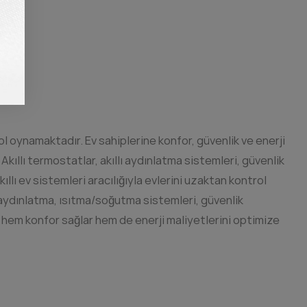
l oynamaktadır. Ev sahiplerine konfor, güvenlik ve enerji
. Akıllı termostatlar, akıllı aydınlatma sistemleri, güvenlik
llı ev sistemleri aracılığıyla evlerini uzaktan kontrol
a aydınlatma, ısıtma/soğutma sistemleri, güvenlik
ine hem konfor sağlar hem de enerji maliyetlerini optimize