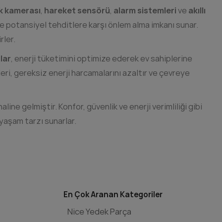
k kamerası
,
hareket sensörü
,
alarm sistemleri
ve
akıllı
 ve potansiyel tehditlere karşı önlem alma imkanı sunar.
rler.
lar
, enerji tüketimini optimize ederek ev sahiplerine
leri, gereksiz enerji harcamalarını azaltır ve çevreye
ine gelmiştir. Konfor, güvenlik ve enerji verimliliği gibi
 yaşam tarzı sunarlar.
En Çok Aranan Kategoriler
Nice Yedek Parça