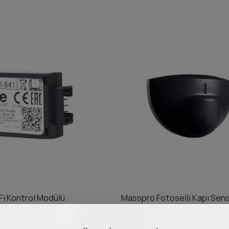
Fi Kontrol Modülü
Masspro Fotoselli Kapı Sen
(Radar)
emleri
Geçiş Kontrol Sistemleri