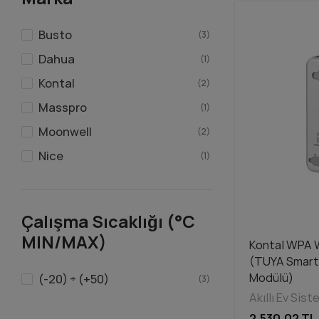
Busto
(3)
Dahua
(1)
Kontal
(2)
Masspro
(1)
Moonwell
(2)
Nice
(1)
Çalışma Sıcaklığı (°C
MIN/MAX)
Kontal WPA W
(TUYA Smart
Modülü)
(-20) ÷ (+50)
(3)
Akıllı Ev Sist
2.530,02 TL