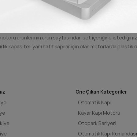
ak kaynak izleri ve hafif sesli çalışma durumlarını göze alm
ise 12mm. kalın dişli tercih etmektir. Bu dişliler yüksek ağır
ı sebebi ile daha uygundur ve daha uzun ömürlü bir sistem sun
motoru ürünlerinin ürün sayfasından set içeriğine istediğiniz
rlık kapasiteli yani hafif kapılar için olan motorlarda plastik 
mız
Öne Çıkan Kategoriler
iye
Otomatik Kapı
iye
Kayar Kapı Motoru
kiye
Otopark Bariyeri
iye
Otomatik Kapı Kumandası