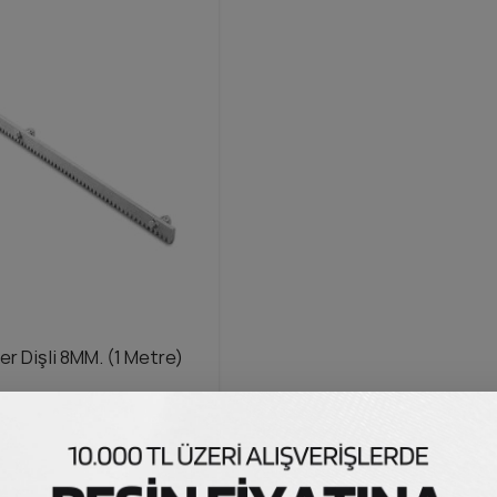
r Dişli 8MM. (1 Metre)
li