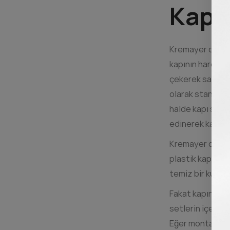
Kapı
Kremayer dişli ü
kapının hareketi
çekerek sağ ve s
olarak standart 
halde kapı sadec
edinerek kapını
Kremayer dişlile
plastik kaplama
temiz bir kurulu
Fakat kapınız st
setlerin içerisi
Eğer montaj kon