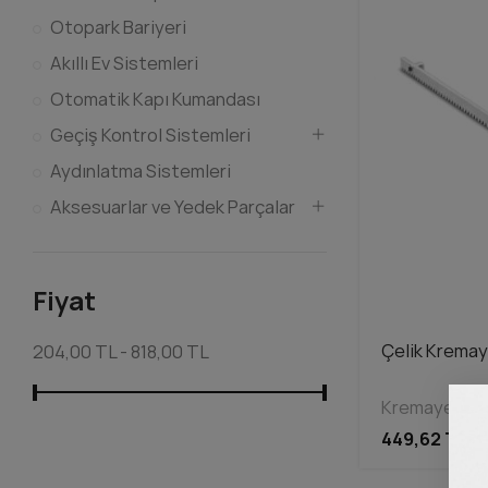
Otopark Bariyeri
Akıllı Ev Sistemleri
Otomatik Kapı Kumandası
Geçiş Kontrol Sistemleri
Aydınlatma Sistemleri
Aksesuarlar ve Yedek Parçalar
Fiyat
Çelik Kremaye
204,00 TL - 818,00 TL
Kremayer Diş
449,62 TL