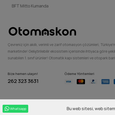
BFT Mitto Kumanda
Çevreniz için akıllı, verimli ve zarif otomasyon çözümleri, Türkiy
marketinde! Geliştirilebilir ekosistem içerisinde ihtiyaca göre şe
sunabilen 1. sınıf ürünler! Otomatik kapı sistemleri ve otopark bariy
Bize hemen ulaşın!
Ödeme Yöntemleri
262 323 3631
Bu web sitesi, web sitemi
Whatsapp
Copyright © 2026 Otomaskon