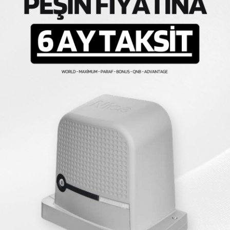
 Motoru Kremayer Di
rünleri kayar kapı motoru dişlisi ismi ile de bilinmektedir. K
ni sağlar. İç dişliden gelen motorun gücü dış dişliye aktarılır
ol hareketleri gerçekleştirir. Tüm hareketi sağlayan kremayer
şekilde bulunur. 4 metre uzunluğundan büyük kapılarda ekstra d
e 4 metrelik bir dişli boyunca hareket edeceği için 4 metreli
zın tam ve kusursuz şekilde açılması sağlanır.
r kapının ağırlığına ve bazen de yoğunluğa göre farklı türlere a
 kremayer tercih etmek hem sessiz çalışma avantajı sağlar, 
m sağlar.
andart bir ağırlığa sahip ise 8mm. çelik dişli tercih etmek çok
nde bulunan standart ve en çok tercih edilen dişlilerdir. Yüks
usunda destek alınacak ise veya kaynak bilginiz varsa 8mm. ç