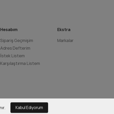
Hesabım
Ekstra
Sipariş Geçmişim
Markalar
Adres Defterim
İstek Listem
Karşılaştırma Listem
ır.
Kabul Ediyorum