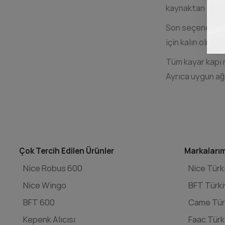
kaynaktan doğac
Son seçeneğiniz 
için kalın olmas
Tüm kayar kapı 
Ayrıca uygun ağı
Çok Tercih Edilen Ürünler
Markaları
Nice Robus 600
Nice Türk
Nice Wingo
BFT Türk
BFT 600
Came Tür
Kepenk Alıcısı
Faac Türk