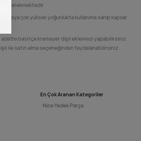
anız gerekmektedir.
lıkta veya çok yüksek yoğunlukta kullanıma sahip kapılar
ar.
 adette basitçe kremayer dişli eklemesi yapabilirsiniz.
dişli ile satın alma seçeneğinden faydalanabilirsiniz.
En Çok Aranan Kategoriler
Nice Yedek Parça