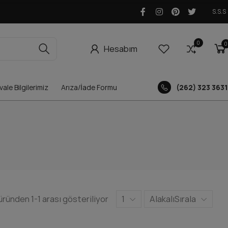
S.S.S
0
0
0
Hesabım
ale Bilgilerimiz
Arıza/İade Formu
(262) 323 3631
üründen 1-1 arası gösteriliyor
1
Alakalı
Sırala