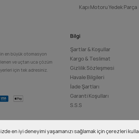
Kapı Motoru Yedek Parça
Bilgi
Şartlar & Koşullar
e'nin en büyük otomasyon
Kargo & Teslimat
killenen ve uçtan uca çözüm
Gizlilik Sözleşmesi
erleri için tek adresiniz.
Havale Bilgileri
İade Şartları
Garanti Koşulları
S.S.S
zde en iyi deneyimi yaşamanızı sağlamak için çerezleri kullan