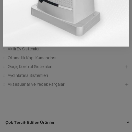
Anasayfa
Otomatik Kapı
Otopark Bariyeri
Akıllı Ev Sistemleri
Otomatik Kapı Kumandası
Geçiş Kontrol Sistemleri
Aydınlatma Sistemleri
Aksesuarlar ve Yedek Parçalar
Çok Tercih Edilen Ürünler