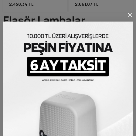
2.458,34 TL
2.661,07 TL
Flaşör Lambalar
Flaşör lamba ürünlerimiz tüm kapı ve bariyer gibi otomatik geçiş
sistemleri için kullanılabilen, sistemin çalışır halde olduğunu
çalışma halinde bildirme görevi gören ürünlerdir. Aynı zamanda bu
fonksiyonlarına ek olarak birçok modelde anten de mevcuttur ve
sistemdeki kumandaların daha uzaktan çalışabilmesi için anten
görevide görmektedirler. Kapı motoru flaşör veya bariyer flaşörü
gibi isimler ile bilinmektedirler. Uyarı lambası veya ikaz lambası
olarak adlandıranlarda mevcuttur. Flaşör lamba ürünleri 12-24 veya
220 volt ile çalışabilirler ve ürünlere uyumluluğu bu hususta
değerlendirilir. 24V DC motorlarda 24V özellikli flaşör lamba
ürünleri tercih edilmelidir. Nadirde olsa tüm voltajlar ile çalışma
özelliği olan flaşör lamba ürünleride mevcuttur. Bu detayları ürün
sayfasındaki özellikler veya açıklama kısmında bulabilirsiniz.