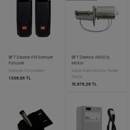
BFT Desme A15 Emniyet
BFT Deimos A600 İç
Fotoseli
Motor
Emniyet Fotoselleri
Kayar Kapı Motoru Yedek
Parça
1.508,65 TL
15.879,28 TL