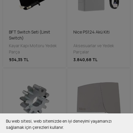
BFT Switch Seti (Limit
Nice PS124 Akü Kiti
Switch)
Kayar Kapı Motoru Yedek
Aksesuarlar ve Yedek
Parça
Parçalar
934,35 TL
3.840,68 TL
Bu web sitesi, web sitemizde en iyi deneyimi yaşamanızı
sağlamak için çerezleri kullanır.