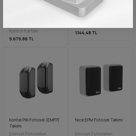
BFT Hamal Kontrol Ünitesi
Came TOP 432EE
(Deimos BT Ve Ares
Kumanda
Anakart)
Otomatik Kapı Kumandası
Kontrol Kartları
1.144,48 TL
9.679,86 TL
Kontal Pilli Fotosel (EMFP)
Nice EPM Fotosel Takımı
Takımı
Emniyet Fotoselleri
Emniyet Fotoselleri