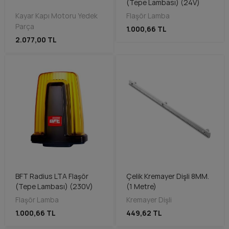
(Tepe Lambası) (24V)
Kayar Kapı Motoru Yedek
Flaşör Lamba
Parça
1.000,66 TL
2.077,00 TL
BFT Radius LTA Flaşör
Çelik Kremayer Dişli 8MM.
(Tepe Lambası) (230V)
(1 Metre)
Flaşör Lamba
Kremayer Dişli
1.000,66 TL
449,62 TL