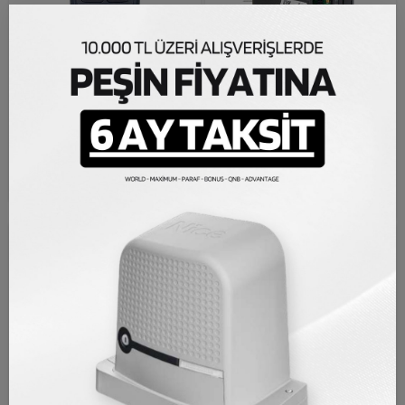
BFT Mitto B RCB04
Nice RBA3 R10 Kontrol
Kumanda
Ünitesi (Robus Ve Run
Yeni Nesil Anakart)
Otomatik Kapı Kumandası
Kontrol Kartları
524,56 TL
13.101,64 TL
KARGO BEDAVA