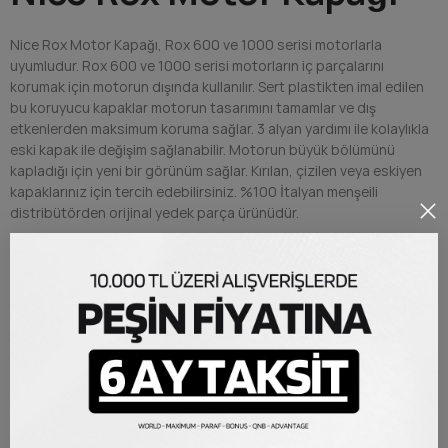
Nice Rox Motor Kapağı, Rox 600 ve 1000 serisi motorlarla
uyumludur. Rox 600 ve 1000 serisi motorların iç parçalarını
korumak için motorun dışında kullanılır. Sert plastikten imal edilen
bu koruyucu kapaklar motorun tasarımını tamamlar ve dış
etkenlerden maksimum koruma sağlar. 3 alyan yardımı ile kolaylıkla
eski kapak ile değişim sağlanabilir. Motorun büyük bölümünü
kapladığı için yeni bir görünüm sağlar. Kırılan, çizilen veya eskiyen
kapaklarınız için tercih edebilirsiniz. %100 İtalyan menşeili
distribütörden orijinal yedek parça ürünüdür.
Sert plastikten üretilmiş %100 orijinal İtalyan ürünüdür
Motorunuzu dış etkenlere karşı korur ve dışını yeniler
Ön ve arka kapak olarak takım halinde sunulur
ÜRÜN DETAYLARI
Marka
Nice
Referans
SPCG015700