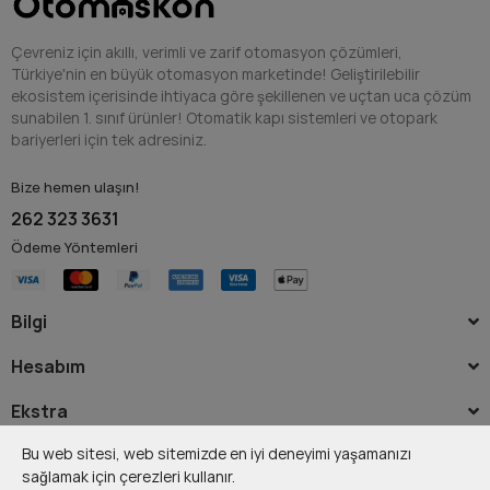
Çevreniz için akıllı, verimli ve zarif otomasyon çözümleri,
Türkiye'nin en büyük otomasyon marketinde! Geliştirilebilir
ekosistem içerisinde ihtiyaca göre şekillenen ve uçtan uca çözüm
sunabilen 1. sınıf ürünler! Otomatik kapı sistemleri ve otopark
bariyerleri için tek adresiniz.
Bize hemen ulaşın!
262 323 3631
Ödeme Yöntemleri
Bilgi
Hesabım
Ekstra
Bu web sitesi, web sitemizde en iyi deneyimi yaşamanızı
sağlamak için çerezleri kullanır.