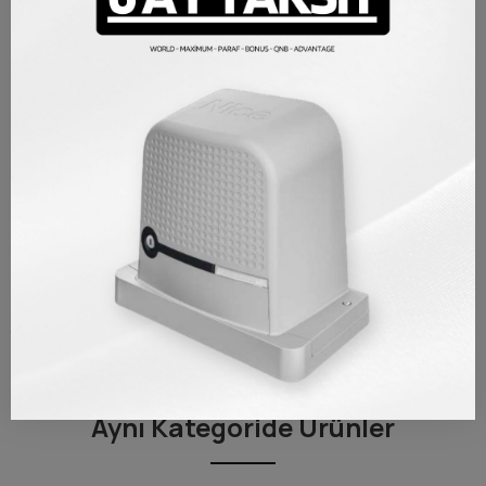
kayar kapı sistemleri vb. sistemlerinde kullanılmak üzere
tasarlanmıştır. Emniyet fotoseli, flaşör lamba veya harici buton
bağlantısı kolaylıkla yapılabilir. Bu sistemleri yönetmek için çeşitli
fonksiyonlara sahip olması sebebiyle güvenlik amacıyla da
kullanılabilir.
ÜRÜN DETAYLARI
Marka
Cuppon
TAKSIT TABLOSU
YORUMLAR/SORU VE CEVAP
Aynı Kategoride Ürünler