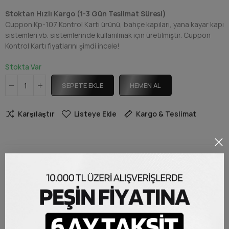
Stoktan Hızlı Kargo (1-3 Gün Teslimat Süresi)
Cuppon Kp-107 Kontrol Kartı ürünü, bahçe kapıları, yana kayar kapı
sistemleri vb. sistemlerinde kullanılmak için üretilmiştir. Cuppon
Kontrol Kartı fiyatlarını şimdi incele!
Stokta Var
SEPETE EKLE
HEMEN AL
Karşılaştır
Listeye Ekle
Kargo & Teslimat
AÇIKLAMA
Cuppon KP-107 Anakart
Cuppon KP-107 Kontrol Kartı; Cuppon Kontrol Kartı, Cuppon
Anakart, Cuppon Motor Beyni olarak da bilinir. Bahçe kapıları, yana