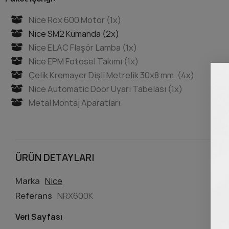
Nice Rox 600 Motor (1x)
Nice SM2 Kumanda (2x)
Nice ELAC Flaşör Lamba (1x)
Nice EPM Fotosel Takımı (1x)
Çelik Kremayer Dişli Metrelik 30x8 mm. (4x)
Nice Automatic Door Uyarı Tabelası (1x)
Metal Montaj Aparatları
ÜRÜN DETAYLARI
Marka
Nice
Referans
NRX600K
Veri Sayfası