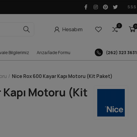
S.S.S
0
0
0
Hesabım
ale Bilgilerimiz
Arıza/İade Formu
(262) 323 3631
oru
Nice Rox 600 Kayar Kapı Motoru (Kit Paket)
 Kapı Motoru (Kit