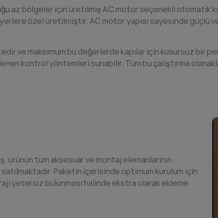
luğu az bölgeler için üretilmiş AC motor seçenekli otomatik
erlere özel üretilmiştir. AC motor yapısı sayesinde güçlü v
edir ve maksimum bu değerlerde kapılar için kusursuz bir pe
lenen kontrol yöntemleri sunabilir. Tüm bu çalıştırma olanak
muş, ürünün tüm aksesuar ve montaj elemanlarının
k satılmaktadır. Paketin içerisinde optimum kurulum için
rajı yetersiz bulunması halinde ekstra olarak ekleme