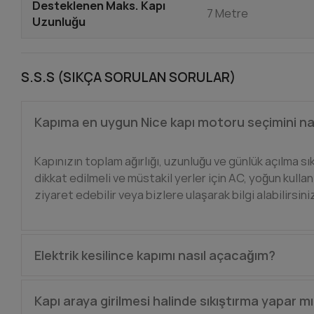
Desteklenen Maks. Kapı
7 Metre
Uzunluğu
S.S.S (SIKÇA SORULAN SORULAR)
Kapıma en uygun Nice kapı motoru seçimini na
Kapınızın toplam ağırlığı, uzunluğu ve günlük açılma sıkl
dikkat edilmeli ve müstakil yerler için AC, yoğun kulla
ziyaret edebilir veya bizlere ulaşarak bilgi alabilirsini
Elektrik kesilince kapımı nasıl açacağım?
Nice kayar kapı motoru modellerinin tümü için manue
Kapı araya girilmesi halinde sıkıştırma yapar mı
moda alabilir ve kapıyı elle itebilirsiniz. Ayrıca 24V DC