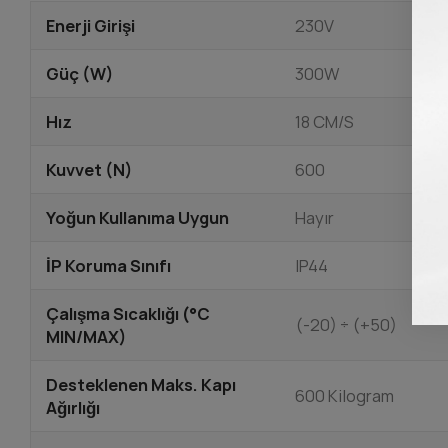
Enerji Girişi
230V
Güç (W)
300W
Hız
18 CM/S
Kuvvet (N)
600
Yoğun Kullanıma Uygun
Hayır
İP Koruma Sınıfı
IP44
Çalışma Sıcaklığı (°C
(-20) ÷ (+50)
MIN/MAX)
Desteklenen Maks. Kapı
600 Kilogram
Ağırlığı