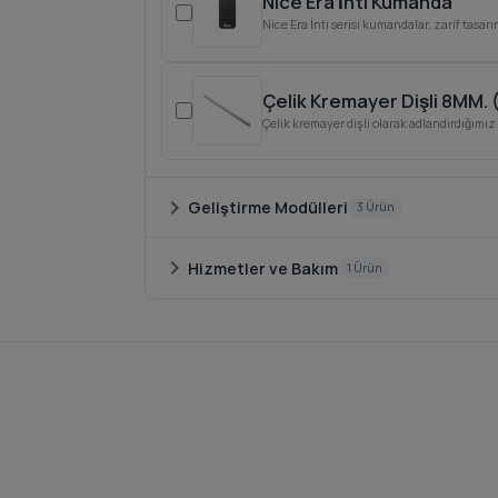
Nice Era İnti Kumanda
Nice Era İnti serisi kumandalar, zarif tasarı
Çelik Kremayer Dişli 8MM. 
Çelik kremayer dişli olarak adlandırdığımız
chevron_right
Geliştirme Modülleri
3 Ürün
chevron_right
Hizmetler ve Bakım
1 Ürün