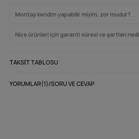
edebilirsiniz.
Ürünlerimiz emniyet fotoselleri ve akıllı engel tanıma 
Montajı kendim yapabilir miyim, zor mudur?
algılayıp geri çekilir. Diğer seriler ise güç ayarı kısık
(araç, insan) varsa algılar ve motor durup geri açılır. 
Montaj, kaynak ve elektrik bilgisi gerektirir. Hatalı 
Nice ürünleri için garanti süresi ve şartları ned
öneririz. Yada bizlerden ürünle birlikte ön programla
programlama kısmını ise bizlere önden yaptırabilirsi
Nice ürünlerinde kayar ve dairesel kapı motorları, bari
halinde ürün bize, ardından distribütöre sevk edilir. 
TAKSIT TABLOSU
gönderilir. Eğer garanti kapsamında olmayan bir husus i
tamirat hizmeti almanızda her daim mümkündür.
YORUMLAR(1)/SORU VE CEVAP