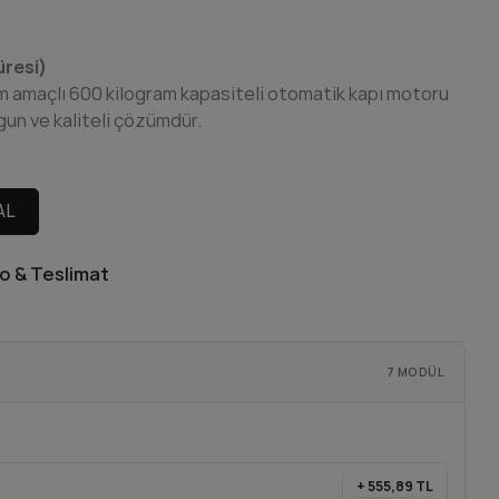
üresi)
ım amaçlı 600 kilogram kapasiteli otomatik kapı motoru
gun ve kaliteli çözümdür.
AL
o & Teslimat
7 MODÜL
+
555,89 TL