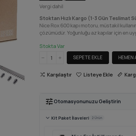
Vergi dahil
Stoktan Hızlı Kargo (1-3 Gün Teslimat S
Nice Rox 600 kapı motoru, müstakil kullan
çözümüdür. Yoğunluğu az kapılar için en uy
Stokta Var
SEPETE EKLE
HEMEN 
Karşılaştır
Listeye Ekle
Karg
tune
Otomasyonunuzu Geliştirin
chevron_right
Kit Paket İlaveleri
2 Ürün