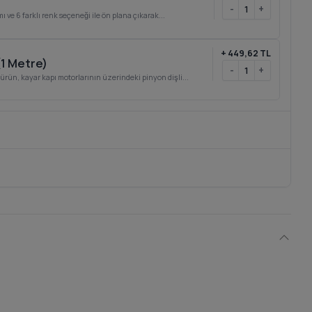
-
+
mı ve 6 farklı renk seçeneği ile ön plana çıkarak...
+
449,62 TL
(1 Metre)
-
+
 ürün, kayar kapı motorlarının üzerindeki pinyon dişli...