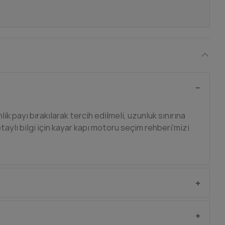
lik payı bırakılarak tercih edilmeli, uzunluk sınırına
taylı bilgi için kayar kapı motoru seçim rehberi'mizi
ün yanında gelen anahtar ile açıp motoru manuel
r, elektrik kesintilerinde sistemi kullanmaya devam