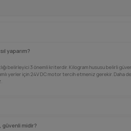
sıl yaparım?
ığı belirleyici 3 önemli kriterdir. Kilogram hususu belirli güven
nımlı yerler için 24V DC motor tercih etmeniz gerekir. Daha de
z.
le alma mekanizması mevcuttur. Motor üzerindeki kapağı ürün
, güvenli midir?
 voltaja sahip Nice ürünleri için harici akü kiti tercih edebili