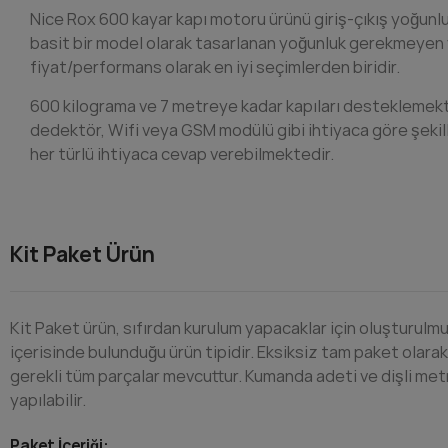
Nice Rox 600 kayar kapı motoru ürünü giriş-çıkış yoğun
basit bir model olarak tasarlanan yoğunluk gerekmeyen y
fiyat/performans olarak en iyi seçimlerden biridir.
600 kilograma ve 7 metreye kadar kapıları desteklemekt
dedektör, Wifi veya GSM modülü gibi ihtiyaca göre şekil
her türlü ihtiyaca cevap verebilmektedir.
Kit Paket Ürün
Kit Paket ürün, sıfırdan kurulum yapacaklar için oluşturul
içerisinde bulunduğu ürün tipidir. Eksiksiz tam paket olara
gerekli tüm parçalar mevcuttur. Kumanda adeti ve dişli met
yapılabilir.
​Paket İçeriği: