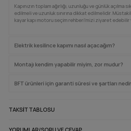
Kapınızın toplam ağırlığı, uzunluğu ve günlük açılma sıkl
edilmeli ve uzunluk sınırına dikkat edilmelidir. Müstaki
kayar kapı motoru seçim rehberi'mizi ziyaret edebilir ve
Elektrik kesilince kapımı nasıl açacağım?
BFT kayar kapı motoru modellerinin tümü için manuel
Montajı kendim yapabilir miyim, zor mudur?
moda alabilir ve kapıyı elle itebilirsiniz.
Montaj, kaynak ve elektrik bilgisi gerektirir. Hatalı 
BFT ürünleri için garanti süresi ve şartları nedi
öneririz. Yada bizlerden ürünle birlikte ön programla
programlama kısmını ise bizlere önden yaptırabilirsi
BFT ürünlerinde kayar ve dairesel kapı motorlar, bariye
oluşması halinde ürün sizler tarafından bize, ardından
TAKSIT TABLOSU
yapılıp size tarafımızca ücretsiz olarak geri gönderili
sevki sağlanır. Garantiye ek olarak bu şekilde tamira
YORUMLAR/SORU VE CEVAP