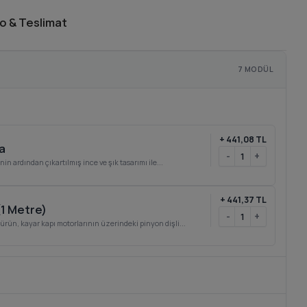
o & Teslimat
7 MODÜL
+
441,08 TL
a
-
+
in ardından çıkartılmış ince ve şık tasarımı ile...
+
441,37 TL
(1 Metre)
-
+
 ürün, kayar kapı motorlarının üzerindeki pinyon dişli...