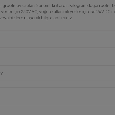
ığı belirleyici olan 3 önemli kriterdir. Kilogram değeri belirli 
l yerler için 230V AC, yoğun kullanımlı yerler için ise 24V DC 
ya bizlere ulaşarak bilgi alabilirsiniz.
e alma mekanizması mevcuttur. Motor üzerindeki kapağı ürün
montaj ürünü garanti dışı bırakabilir. Teknik ekibimizden des
r?
ma hizmeti satın alarak sadece bölgenizdeki bir kaynak usta
niz. Genelde en ekonomik ve kolay çözüm bu şekildedir.
rler ve endüstriyel motorlar için, doğru montaj şartıyla 2 yı
 ise distribütöre sevk edilir. Üretim kaynaklı sorunlarda par
r. Eğer garanti kapsamında olmayan bir husus ise tamirat için 
t hizmeti almanızda her daim mümkündür.