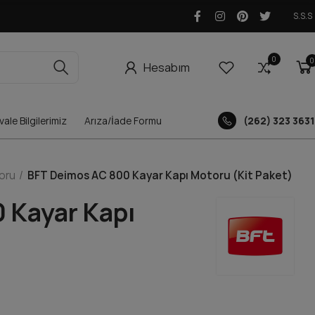
S.S.S
0
0
0
Hesabım
ale Bilgilerimiz
Arıza/İade Formu
(262) 323 3631
oru
BFT Deimos AC 800 Kayar Kapı Motoru (Kit Paket)
 Kayar Kapı