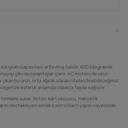
logram kapasitesi arttırılmış halidir. 600 kilogramlık
mayışı gibi dezavantajlar içerir. AC motoru ile uzun
çıkan bu ürün, orta ağırlık olarak nitelendirebileceğimiz
de bölgenize estetik anlamda oldukça fayda sağlıyor.
rformans sunar. Buton, kart okuyucu, manyetik
larını destekleyen esnek kontrol kartı yapısı sayesinde