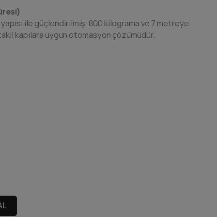
üresi)
pısı ile güçlendirilmiş, 800 kilograma ve 7 metreye
stakil kapılara uygun otomasyon çözümüdür.
AL