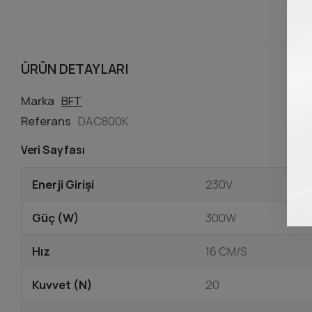
ÜRÜN DETAYLARI
Marka
BFT
Referans
DAC800K
Veri Sayfası
Enerji Girişi
230V
Güç (W)
300W
Hız
16 CM/S
Kuvvet (N)
20