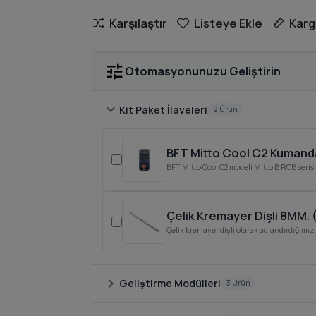
Karşılaştır
Listeye Ekle
Karg
tune
Otomasyonunuzu Geliştirin
chevron_right
Kit Paket İlaveleri
2 Ürün
BFT Mitto Cool C2 Kumand
BFT Mitto Cool C2 modeli Mitto B RCB serisin
Çelik Kremayer Dişli 8MM. 
Çelik kremayer dişli olarak adlandırdığımız
chevron_right
Geliştirme Modülleri
3 Ürün