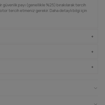
bir güvenlik payı (genellikle %25) bırakılarak tercih
motor tercih etmeniz gerekir. Daha detaylı bilgi için
ün yanında gelen anahtar ile açıp motoru manuel
tek almanızı veya profesyonel montaj hizmetimizi
sından hizmet alıp ürünün mekanik kısmını bölgenizde,
l resmi distribütör garantisi bulunmaktadır. Arıza
ça değişimi veya onarım distribütör firma onayıyla
toplam bir maliyet çıkarılır ve onayınız ile beraber