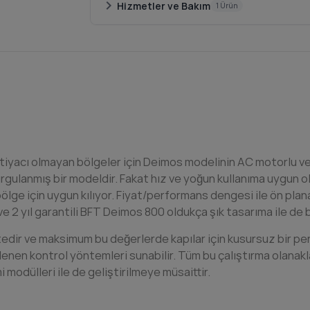
chevron_right
Hizmetler ve Bakım
1 Ürün
yacı olmayan bölgeler için Deimos modelinin AC motorlu ve ki
rgulanmış bir modeldir. Fakat hız ve yoğun kullanıma uygun ol
ge için uygun kılıyor. Fiyat/performans dengesi ile ön plana 
li ve 2 yıl garantili BFT Deimos 800 oldukça şık tasarıma ile 
edir ve maksimum bu değerlerde kapılar için kusursuz bir pe
lenen kontrol yöntemleri sunabilir. Tüm bu çalıştırma olanak
modülleri ile de geliştirilmeye müsaittir.