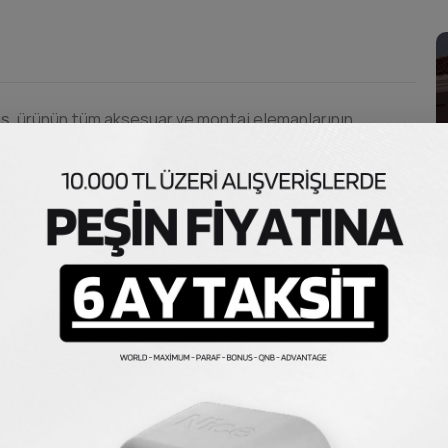
muş, ürünün tüm aksesuar ve montaj elemanlarının
k satılmaktadır. Paketin içerisinde optimum kurulum için
rajı yetersiz bulunması halinde ekstra olarak ekleme