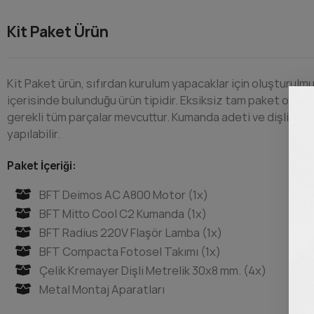
Kit Paket Ürün
Kit Paket ürün, sıfırdan kurulum yapacaklar için oluşturul
içerisinde bulunduğu ürün tipidir. Eksiksiz tam paket olara
gerekli tüm parçalar mevcuttur. Kumanda adeti ve dişli met
yapılabilir.
​Paket İçeriği:
BFT Deimos AC A800 Motor (1x)
BFT Mitto Cool C2 Kumanda (1x)
BFT Radius 220V Flaşör Lamba (1x)
BFT Compacta Fotosel Takımı (1x)
Çelik Kremayer Dişli Metrelik 30x8 mm. (4x)
Metal Montaj Aparatları