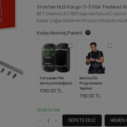
Stoktan Hızlı Kargo (1-3 Gün Teslimat S
BFT Deimos AC 800 kapı motoru AC motor ya
kadar yoğun kullanım ihtiyacı olmayan mü
Kolay Montaj Paketi
Fotoseller Pilli
Motora Ön
Versiyonla Değişsin
Programlama
Yapılsın
1.190,00 TL
790,00 TL
Stokta Var
SEPETE EKLE
HEMEN 