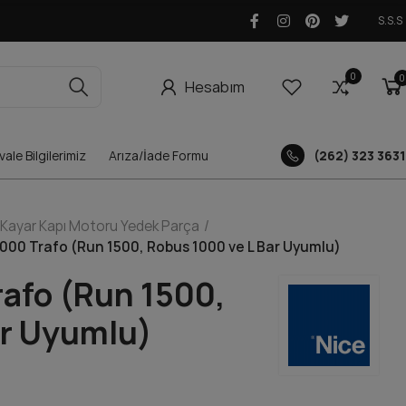
S.S.S
0
0
0
Hesabım
ale Bilgilerimiz
Arıza/İade Formu
(262) 323 3631
Kayar Kapı Motoru Yedek Parça
000 Trafo (Run 1500, Robus 1000 ve L Bar Uyumlu)
rafo (Run 1500,
ar Uyumlu)