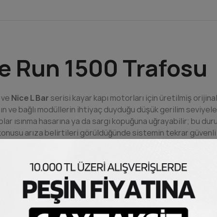
e Run 1500 Trafosu
ve
Nice L Bar
serisi kayar kapı motorları için üretilmiş oriji
ın ve bağlı modüllerin ihtiyaç duyduğu düşük gerilim seviyele
olar ısınma hasarına ya da sargı kopuğuna uğrayabilir; bu d
usu arıza belirtileri görüldüğünde sistemin tekrar güvenli v
işlemdir. Montaj için motor gövdesinin açılması, mevcut trafo
oğru polariteyle takılması gerekmektedir. Hatalı kablo bağla
lo düzeninin fotoğraflanarak belgelenmesi tavsiye edilir. 
cak deneyimsiz kullanıcılar için yetkili servis desteği alınması 
 tamamen orijinal (OEM) bir yedek parçadır.
Nice
, 1993 yılın