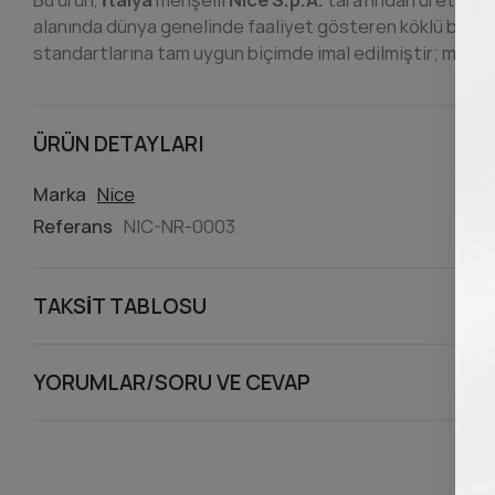
alanında dünya genelinde faaliyet gösteren köklü bir İta
standartlarına tam uygun biçimde imal edilmiştir; muadil 
ÜRÜN DETAYLARI
Marka
Nice
Referans
NIC-NR-0003
TAKSIT TABLOSU
YORUMLAR/SORU VE CEVAP