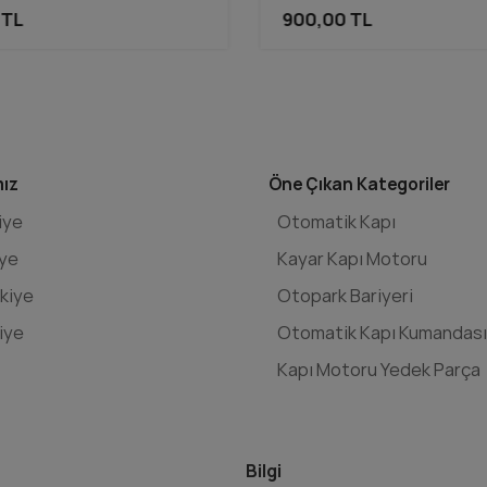
 TL
900,00 TL
mız
Öne Çıkan Kategoriler
iye
Otomatik Kapı
iye
Kayar Kapı Motoru
kiye
Otopark Bariyeri
iye
Otomatik Kapı Kumandası
Kapı Motoru Yedek Parça
Bilgi