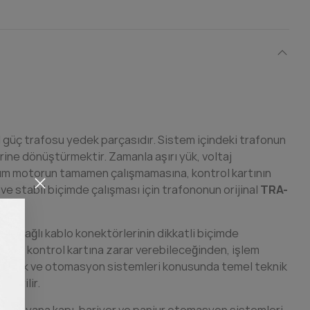
nal güç trafosu yedek parçasıdır. Sistem içindeki trafonun
rine dönüştürmektir. Zamanla aşırı yük, voltaj
urum motorun tamamen çalışmamasına, kontrol kartının
e stabil biçimde çalışması için trafononun orijinal
TRA-
ya bağlı kablo konektörlerinin dikkatli biçimde
ntısı kontrol kartına zarar verebileceğinden, işlem
Elektrik ve otomasyon sistemleri konusunda temel teknik
önerilir.
dan bu yana kapı, bariyer ve panjur otomasyon sistemleri