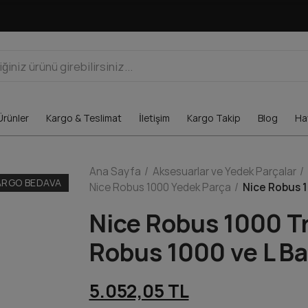
Ürünler
Kargo & Teslimat
İletişim
Kargo Takip
Blog
Hav
Ana Sayfa
Aksesuarlar ve Yedek Parçalar
ARGO BEDAVA
Nice Robus 1000 Yedek Parça
Nice Robus 1
Nice Robus 1000 T
Robus 1000 ve L B
5.052,05 TL