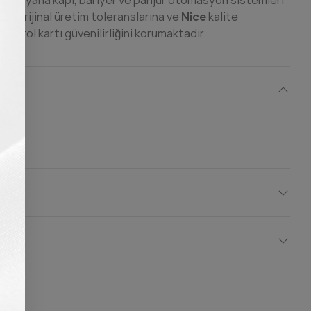
fo, orijinal üretim toleranslarına ve
Nice
kalite
ntrol kartı güvenilirliğini korumaktadır.