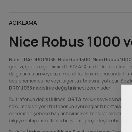
AÇIKLAMA
Nice Robus 1000 v
Nice TRA-DR01.1035
,
Nice Run 1500
,
Nice Robus 1000
görevi, şebeke gerilimini (230V AC) motor kontrol kartın
dalgalanmaları veya uzun süreli kullanım sonucunda traf
beslenememesine veya sigorta atmasına yol açar. Söz kon
DR01.1035
modeli ile değiştirilmesi zorunludur.
Bu trafonun değiştirilmesi
ORTA
zorluk seviyesinde bir 
sökülmesi ve yeni trafononun aynı bağlantı noktalarına d
öncesinde şebeke bağlantısının kesilmesi ve mevcut kab
bilgiye sahip bir kullanıcı bu işlemi gerçekleştirebilir; an
Bu ürün,
İtalya
menşeili
Nice S.p.A.
tarafından üretilmiş