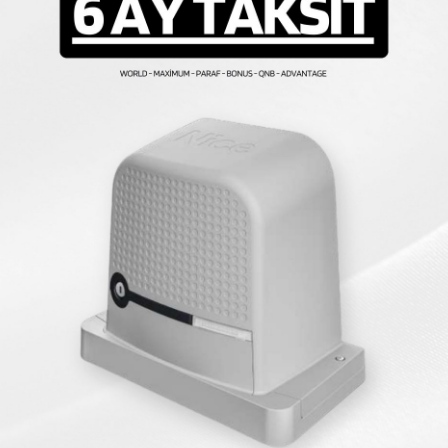
lyan markasıdır.
TRA-DR01.1035
kodu ile kataloglanan bu tra
veya yan sanayi trafo kullanımının aksine sistem ömrünü ve ko
Aynı Kategoride Ürünler