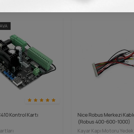
AVA
410 Kontrol Kartı
Nice Robus Merkezi Kabl
(Robus 400-600-1000)
artları
Kayar Kapı Motoru Yedek