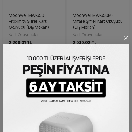
Moonwell MW-350
Moonwell MW-350MF
Proximity Şifreli Kart
Mifare Şifreli Kart Okuyucu
Okuyucu (Dış Mekan)
(Dış Mekan)
Kart Okuyucular
Kart Okuyucular
2.300,01 TL
2.530,02 TL
Anasayfa
Otomatik Kapı
Otopark Bariyeri
Akıllı Ev Sistemleri
Otomatik Kapı Kumandası
Geçiş Kontrol Sistemleri
Aydınlatma Sistemleri
Aksesuarlar ve Yedek Parçalar