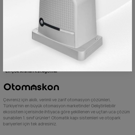
Çok Tercih Edilen Ürünler
Markalarımız
Öne Çıkan Kategoriler
En Çok Aranan Kategoriler
Çevreniz için akıllı, verimli ve zarif otomasyon çözümleri,
Türkiye'nin en büyük otomasyon marketinde! Geliştirilebilir
ekosistem içerisinde ihtiyaca göre şekillenen ve uçtan uca çözüm
sunabilen 1. sınıf ürünler! Otomatik kapı sistemleri ve otopark
bariyerleri için tek adresiniz.